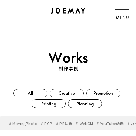
MENU
Works
制作事例
All
Creative
Promotion
Printing
Planning
# MovingPhoto
# POP
# PR映像
# WebCM
# YouTube動画
# 