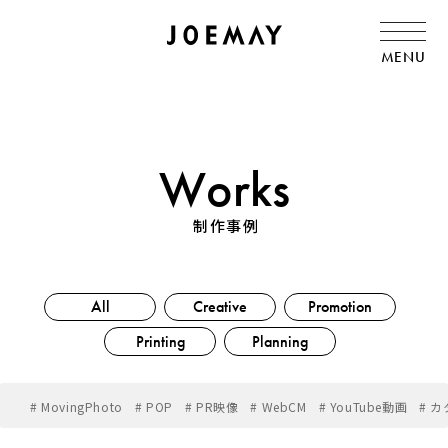
MENU
Works
制作事例
All
Creative
Promotion
Printing
Planning
# MovingPhoto
# POP
# PR映像
# WebCM
# YouTube動画
# 