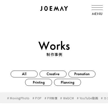
MENU
Works
制作事例
All
Creative
Promotion
Printing
Planning
# MovingPhoto
# POP
# PR映像
# WebCM
# YouTube動画
# 